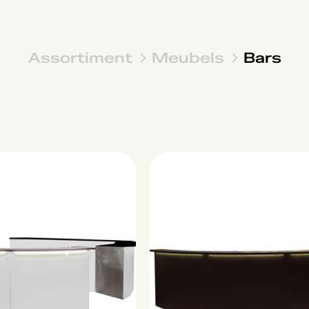
Assortiment
Meubels
Bars
Cilindro