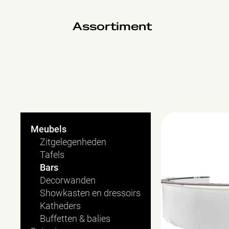
Assortiment
Cilindro
Meubels
Zitgelegenheden
Tafels
Bars
Decorwanden
Showkasten en dressoirs
Katheders
Buffetten & balies