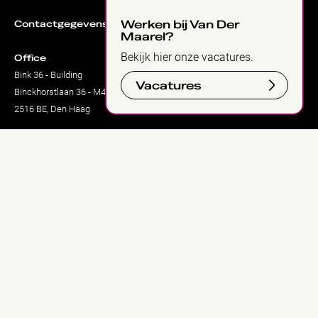
Werken bij Van Der
Contactgegevens:
Maarel?
Bekijk hier onze vacatures.
Office
Bink 36 - Building
Vacatures
Binckhorstlaan 36 - M4 unit 34
2516 BE, Den Haag
Warehouse
International Trade Centre / Green Park
Denemarkenlaan 9
2391 PZ, Hazerswoude-Dorp
Contact:
info@vandermaarel.nl
+31 070 222 7 222
Geinspireerd blijven?
Meld je aan voor onze nieuwsbrief