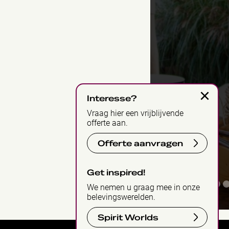
×
Interesse?
Vraag hier een vrijblijvende
offerte aan.
Offerte aanvragen
Get inspired!
1
2
3
4
5
We nemen u graag mee in onze
belevingswerelden.
Spirit Worlds