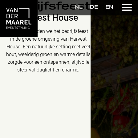
Bedrijfsfeest
NL
DE
EN
Harvest House
Overdag vierden we het bedrijfsfeest
in de groene omgeving van Harvest
House. Een natuurlijke setting met veel
hout, weelderig groen en warme details
zorgde voor een ontspannen, stijlvolle
sfeer vol daglicht en charme.